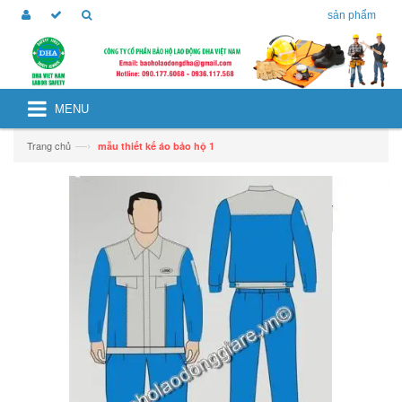
sản phẩm
MENU
—›
Trang chủ
mẫu thiết kế áo bảo hộ 1