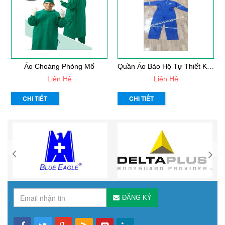
Q
Uần Áo Bảo Hộ Tự Thiết Kế Mẫu 33
Áo Choàng Phòng Mổ
Liên Hệ
Liên Hệ
CHI TIẾT
CHI TIẾT
ĐĂNG KÝ