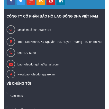
CÔNG TY CỔ PHẦN BẢO HỘ LAO ĐỘNG DHA VIỆT NAM
Mã số thuế : 0106316194
Thôn Gia Khánh, Xã Nguyễn Trãi, Huyện Thường Tín, TP Hà Nội
090.177.6068 -
baoholaodongdha@gmail.com
www.baoholaodonggiare.vn
VỀ CHÚNG TÔI
Giới thiệu