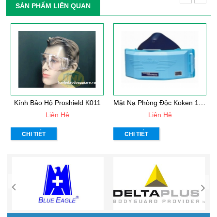
SẢN PHẨM LIÊN QUAN
M
Ặt Nạ Phòng Độc Koken 1005RR
Kính Bảo Hộ Proshield K011
Liên Hệ
Liên Hệ
CHI TIẾT
CHI TIẾT