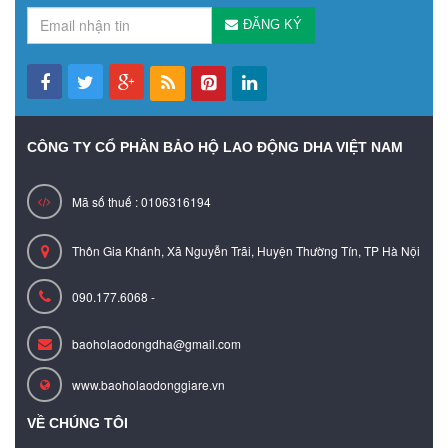
ĐĂNG KÝ
CÔNG TY CỔ PHẦN BẢO HỘ LAO ĐỘNG DHA VIỆT NAM
Mã số thuế : 0106316194
Thôn Gia Khánh, Xã Nguyễn Trãi, Huyện Thường Tín, TP Hà Nội
090.177.6068 -
baoholaodongdha@gmail.com
www.baoholaodonggiare.vn
VỀ CHÚNG TÔI