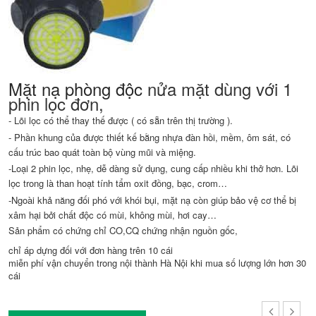
Mặt nạ phòng độc
nửa mặt dùng với 1
phin lọc đơn,
- Lõi lọc có thể thay thế được ( có sẵn trên thị trường ).
- Phần khung của được thiết kế bằng nhựa đàn hồi, mềm, ôm sát, có
cấu trúc bao quát toàn bộ vùng mũi và miệng.
-Loại 2 phin lọc, nhẹ, dễ dàng sử dụng, cung cấp nhiều khi thở hơn. Lõi
lọc trong là than hoạt tính tẩm oxit đồng, bạc, crom…
-Ngoài khả năng đối phó với khói bụi, mặt nạ còn giúp bảo vệ cơ thể bị
xâm hại bởi chất độc có mùi, không mùi, hơi cay…
Sản phẩm có chứng chỉ CO,CQ chứng nhận nguồn gốc,
chỉ áp dựng đối với đơn hàng trên 10 cái
miễn phí vận chuyển trong nội thành Hà Nội khi mua số lượng lớn hơn 30
cái