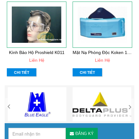
M
Ặt Nạ Phòng Độc Koken 1005RR
Kính Bảo Hộ Proshield K011
Liên Hệ
Liên Hệ
CHI TIẾT
CHI TIẾT
ĐĂNG KÝ