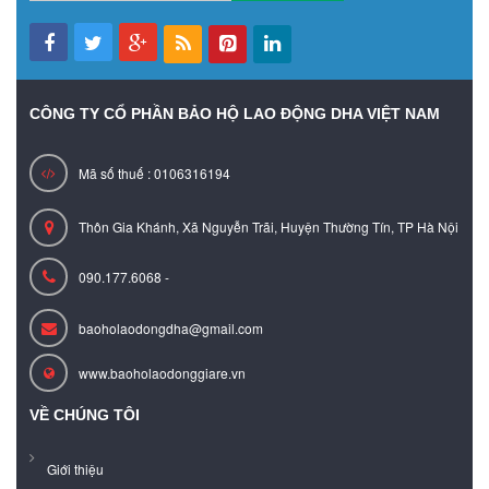
CÔNG TY CỔ PHẦN BẢO HỘ LAO ĐỘNG DHA VIỆT NAM
Mã số thuế : 0106316194
Thôn Gia Khánh, Xã Nguyễn Trãi, Huyện Thường Tín, TP Hà Nội
090.177.6068 -
baoholaodongdha@gmail.com
www.baoholaodonggiare.vn
VỀ CHÚNG TÔI
Giới thiệu