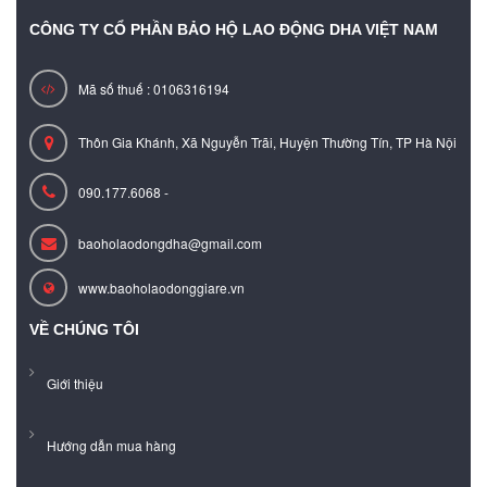
CÔNG TY CỔ PHẦN BẢO HỘ LAO ĐỘNG DHA VIỆT NAM
Mã số thuế : 0106316194
Thôn Gia Khánh, Xã Nguyễn Trãi, Huyện Thường Tín, TP Hà Nội
090.177.6068 -
baoholaodongdha@gmail.com
www.baoholaodonggiare.vn
VỀ CHÚNG TÔI
Giới thiệu
Hướng dẫn mua hàng