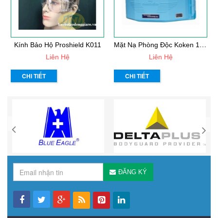
M
Ặt Nạ Phòng Độc Koken 1005RR
Kính Bảo Hộ Proshield K011
Liên Hệ
Liên Hệ
CHI TIẾT
CHI TIẾT
ĐĂNG KÝ