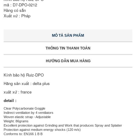
mã : D7-DPO-0212
Hàng có sẵn
Xuất xứ : Pháp
MÔ TẢ SẢN PHẨM
THÔNG TIN THANH TOÁN
HƯỚNG DẪN MUA HÀNG
Kính bảo hộ Ruiz-DPO
Hãng sản xuất : delta plus
xuât xứ : france
detail :
Clear Polycarbonate Goggle
Indirect ventilation by 4 ventilators
Woven elastic strap - Adjustable
Weight: 86grams
Excellent protection against Grinding and Work that produces Spray and Splatter
Protection against medium energy shocks (120 m/s)
Conforms to: EN166 1 B B