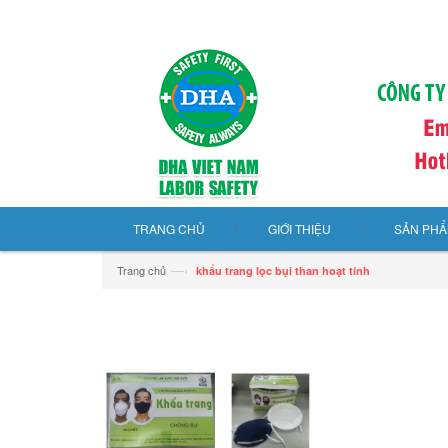
TRANG CHỦ
GIỚI THIỆU
SẢN PH
—›
Trang chủ
khẩu trang lọc bụi than hoạt tính