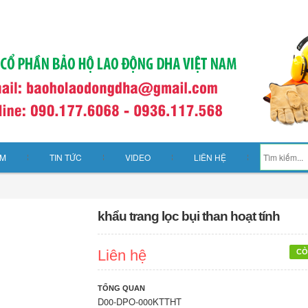
ẨM
TIN TỨC
VIDEO
LIÊN HỆ
khẩu trang lọc bụi than hoạt tính
Liên hệ
CÒ
TỔNG QUAN
D00-DPO-000KTTHT