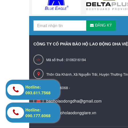
ĐĂNG KÝ
CÔNG TY CỔ PHẦN BẢO HỘ LAO ĐỘNG DHA VI
Mã số thuế : 0106316194
Thôn Gia Khánh, Xã Nguyễn Trãi, Huyện Thường Tín
Hotline:
090.177.6068 -
093.611.7568
baoholaodongdha@gmail.com
Hotline:
www.baoholaodonggiare.vn
090.177.6068