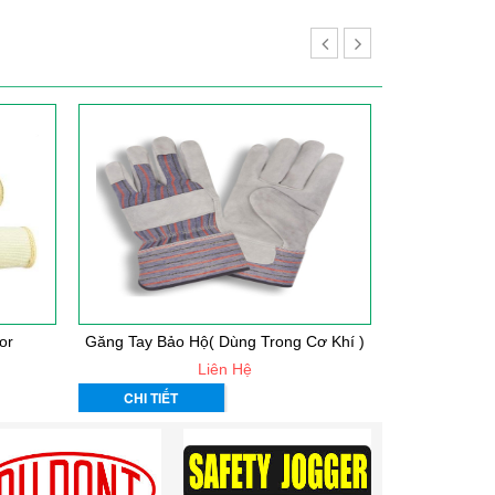
or
Găng Tay Bảo Hộ( Dùng Trong Cơ Khí )
Khẩu 
Liên Hệ
CHI TIẾT
CHI TIẾT