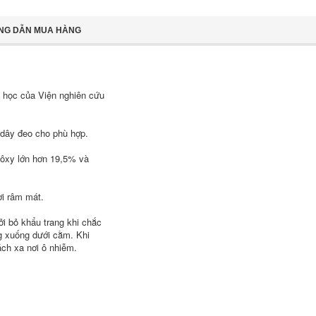
NG DẪN MUA HÀNG
a học của Viện nghiên cứu
 dây đeo cho phù hợp.
 ôxy lớn hơn 19,5% và
ơi râm mát.
cởi bỏ khẩu trang khi chắc
ng xuống dưới cằm. Khi
ch xa nơi ô nhiễm.