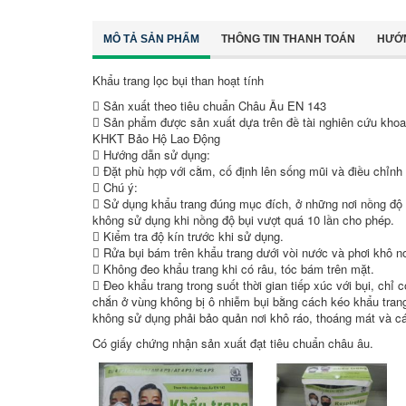
MÔ TẢ SẢN PHẨM
THÔNG TIN THANH TOÁN
HƯỚ
Khẩu trang lọc bụi than hoạt tính
 Sản xuất theo tiêu chuẩn Châu Âu EN 143
 Sản phẩm được sản xuất dựa trên đề tài nghiên cứu kho
KHKT Bảo Hộ Lao Động
 Hướng dẫn sử dụng:
 Đặt phù hợp với cằm, cố định lên sống mũi và điều chỉnh
 Chú ý:
 Sử dụng khẩu trang đúng mục đích, ở những nơi nồng độ
không sử dụng khi nồng độ bụi vượt quá 10 lần cho phép.
 Kiểm tra độ kín trước khi sử dụng.
 Rửa bụi bám trên khẩu trang dưới vòi nước và phơi khô n
 Không đeo khẩu trang khi có râu, tóc bám trên mặt.
 Đeo khẩu trang trong suốt thời gian tiếp xúc với bụi, chỉ 
chắn ở vùng không bị ô nhiễm bụi bằng cách kéo khẩu tra
không sử dụng phải bảo quản nơi khô ráo, thoáng mát và cá
Có giấy chứng nhận sản xuất đạt tiêu chuẩn châu âu.