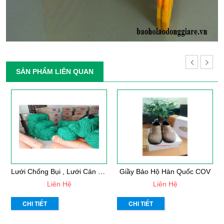
SẢN PHẨM LIÊN QUAN
L
Ưới Chống Bụi , Lưới Cản Vật Rơi
Giầy Bảo Hộ Hàn Quốc COV
Liên Hệ
Liên Hệ
CHI TIẾT
CHI TIẾT