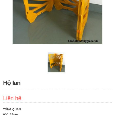
Hộ lan
Liên hệ
TỔNG QUAN
90*135cm