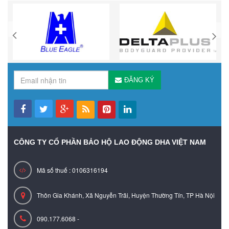
ĐĂNG KÝ
CÔNG TY CỔ PHẦN BẢO HỘ LAO ĐỘNG DHA VIỆT NAM
Mã số thuế : 0106316194
Thôn Gia Khánh, Xã Nguyễn Trãi, Huyện Thường Tín, TP Hà Nội
090.177.6068 -