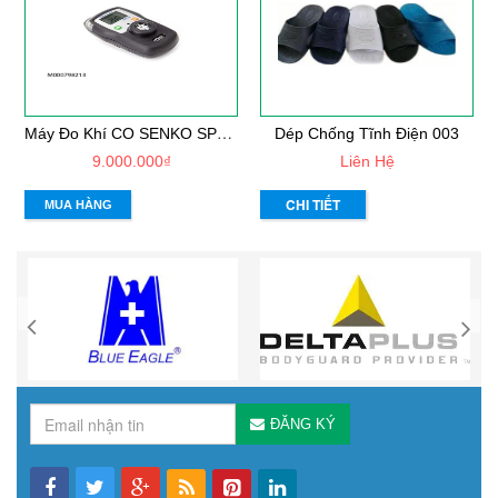
M
Áy Đo Khí CO SENKO SP2nd (CO)
Dép Chống Tĩnh Điện 003
9.000.000₫
Liên Hệ
CHI TIẾT
MUA HÀNG
ĐĂNG KÝ