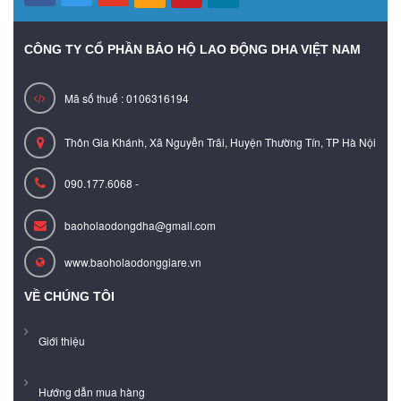
CÔNG TY CỔ PHẦN BẢO HỘ LAO ĐỘNG DHA VIỆT NAM
Mã số thuế : 0106316194
Thôn Gia Khánh, Xã Nguyễn Trãi, Huyện Thường Tín, TP Hà Nội
090.177.6068 -
baoholaodongdha@gmail.com
www.baoholaodonggiare.vn
VỀ CHÚNG TÔI
Giới thiệu
Hướng dẫn mua hàng