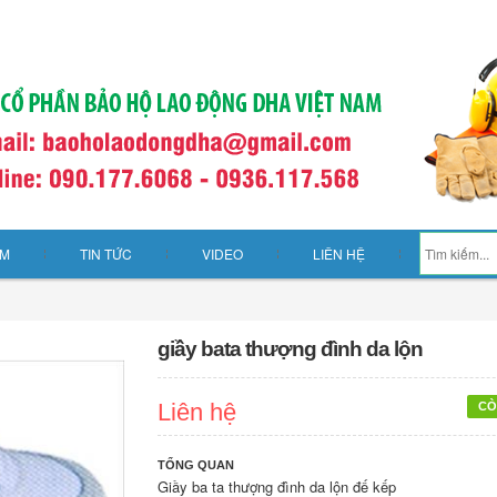
ẨM
TIN TỨC
VIDEO
LIÊN HỆ
giầy bata thượng đình da lộn
Liên hệ
CÒ
TỔNG QUAN
Giầy ba ta thượng đình da lộn đế kếp