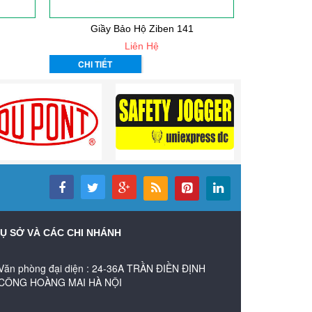
Giầy Bảo Hộ Ziben 141
Giầy
Liên Hệ
CHI TIẾT
CHI TIẾT
Ụ SỞ VÀ CÁC CHI NHÁNH
Văn phòng đại diện : 24-36A TRẦN ĐIỀN ĐỊNH
CÔNG HOÀNG MAI HÀ NỘI