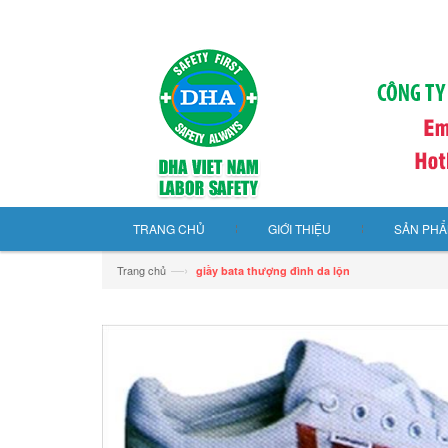
TRANG CHỦ
GIỚI THIỆU
SẢN PH
—›
Trang chủ
giầy bata thượng đình da lộn