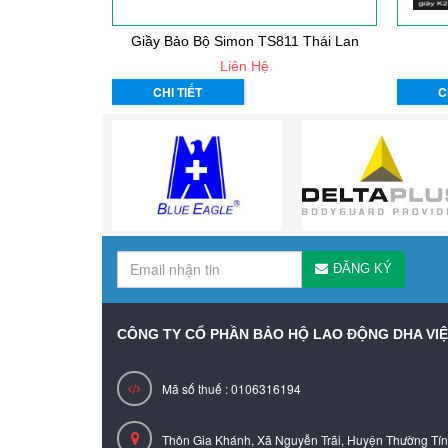
Giầy Bảo Bộ Simon TS811 Thái Lan
Liên Hệ
CHI TIẾT
C
ĐĂNG KÝ
CÔNG TY CỔ PHẦN BẢO HỘ LAO ĐỘNG DHA VI
Mã số thuế : 0106316194
Thôn Gia Khánh, Xã Nguyễn Trãi, Huyện Thường Tín