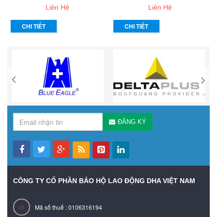
Liên Hệ
Liên Hệ
CHI TIẾT
CHI TIẾT
ĐĂNG KÝ
CÔNG TY CỔ PHẦN BẢO HỘ LAO ĐỘNG DHA VIỆT NAM
Mã số thuế : 0106316194