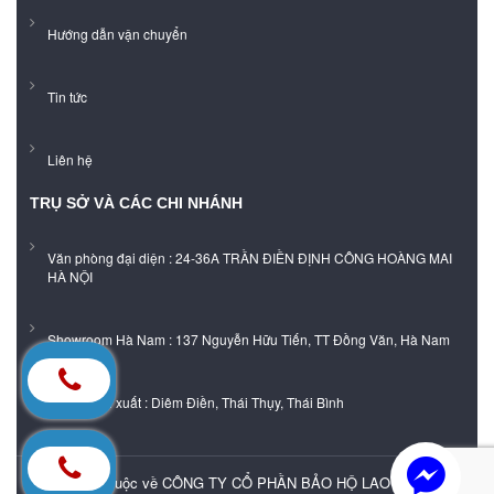
Hướng dẫn vận chuyển
Tin tức
Liên hệ
TRỤ SỞ VÀ CÁC CHI NHÁNH
Văn phòng đại diện : 24-36A TRẦN ĐIỀN ĐỊNH CÔNG HOÀNG MAI
HÀ NỘI
Showroom Hà Nam : 137 Nguyễn Hữu Tiến, TT Đồng Văn, Hà Nam
Xưởng sản xuất : Diêm Điền, Thái Thụy, Thái Bình
Bản quyền thuộc về CÔNG TY CỔ PHẦN BẢO HỘ LAO ĐỘNG