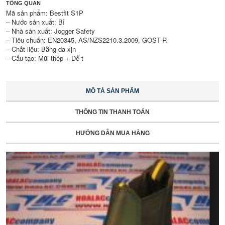
TỔNG QUAN
Mã sản phẩm: Bestfit S1P
– Nước sản xuất: Bỉ
– Nhà sản xuất: Jogger Safety
– Tiêu chuẩn: EN20345, AS/NZS2210.3.2009, GOST-R
– Chất liệu: Bằng da xịn
– Cấu tạo: Mũi thép + Đế t
MÔ TẢ SẢN PHẨM
THÔNG TIN THANH TOÁN
HƯỚNG DẪN MUA HÀNG