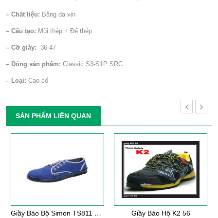
– Chất liệu:
Bằng da xịn
– Cấu tạo:
Mũi thép + Đế thép
– Cỡ giày:
36-47
– Dòng sản phẩm:
Classic S3-S1P SRC
– Loại:
Cao cổ
SẢN PHẨM LIÊN QUAN
G
Iầy Bảo Bộ Simon TS811 Thái Lan
Giầy Bảo Hộ K2 56