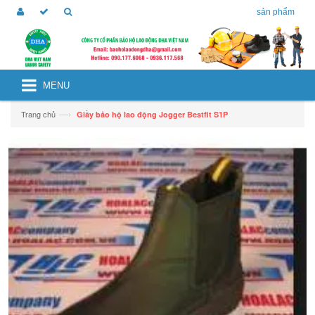
sản phẩm
MENU
—›
Trang chủ
Giầy bảo hộ lao động Jogger Bestfit S1P