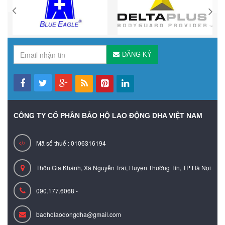
ĐĂNG KÝ
CÔNG TY CỔ PHẦN BẢO HỘ LAO ĐỘNG DHA VIỆT NAM
Mã số thuế : 0106316194
Thôn Gia Khánh, Xã Nguyễn Trãi, Huyện Thường Tín, TP Hà Nội
090.177.6068 -
baoholaodongdha@gmail.com