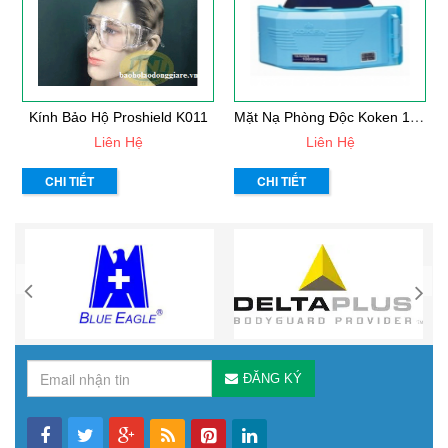
M
Ặt Nạ Phòng Độc Koken 1005RR
Kính Bảo Hộ Proshield K011
Liên Hệ
Liên Hệ
CHI TIẾT
CHI TIẾT
ĐĂNG KÝ