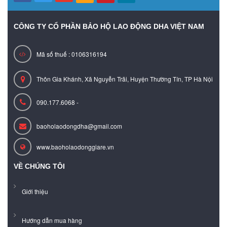
CÔNG TY CỔ PHẦN BẢO HỘ LAO ĐỘNG DHA VIỆT NAM
Mã số thuế : 0106316194
Thôn Gia Khánh, Xã Nguyễn Trãi, Huyện Thường Tín, TP Hà Nội
090.177.6068 -
baoholaodongdha@gmail.com
www.baoholaodonggiare.vn
VỀ CHÚNG TÔI
Giới thiệu
Hướng dẫn mua hàng