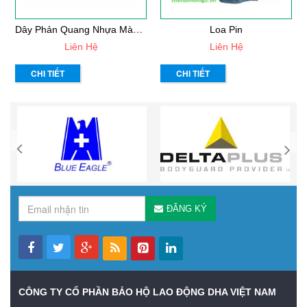
D
Ây Phản Quang Nhựa Màu Vàng Chanh L=2,5
Loa Pin
Liên Hệ
Liên Hệ
CHI TIẾT
CHI TIẾT
ĐĂNG KÝ
CÔNG TY CỔ PHẦN BẢO HỘ LAO ĐỘNG DHA VIỆT NAM