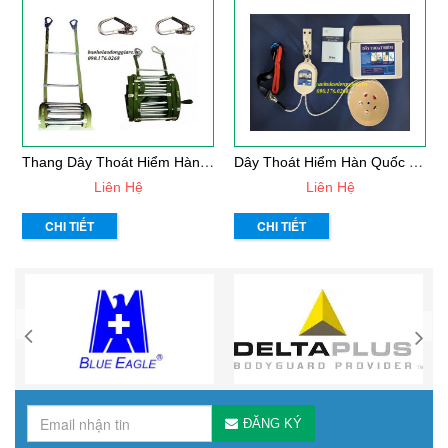
T
Hang Dây Thoát Hiểm Hàng Việt Nam
D
Ây Thoát Hiểm Hàn Quốc Kfire Cao Cấp
Liên Hệ
Liên Hệ
CHI TIẾT
CHI TIẾT
ĐĂNG KÝ