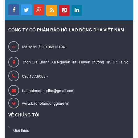
CÔNG TY CỔ PHẦN BẢO HỘ LAO ĐỘNG DHA VIỆT NAM
Mã số thuế : 0106316194
Thôn Gia Khánh, Xã Nguyễn Trãi, Huyện Thường Tín, TP Hà Nội
090.177.6068 -
baoholaodongdha@gmail.com
www.baoholaodonggiare.vn
VỀ CHÚNG TÔI
Giới thiệu