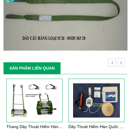
SẢN PHẨM LIÊN QUAN
T
Hang Dây Thoát Hiểm Hàng Việt Nam
D
Ây Thoát Hiểm Hàn Quốc Kfire Cao Cấp