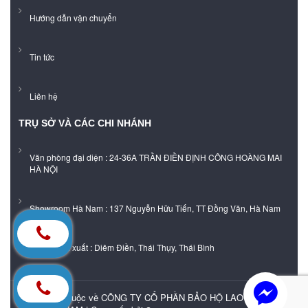
Hướng dẫn vận chuyển
Tin tức
Liên hệ
TRỤ SỞ VÀ CÁC CHI NHÁNH
Văn phòng đại diện : 24-36A TRẦN ĐIỀN ĐỊNH CÔNG HOÀNG MAI
HÀ NỘI
Showroom Hà Nam : 137 Nguyễn Hữu Tiến, TT Đồng Văn, Hà Nam
Xưởng sản xuất : Diêm Điền, Thái Thụy, Thái Bình
Bản quyền thuộc về CÔNG TY CỔ PHẦN BẢO HỘ LAO ĐỘNG