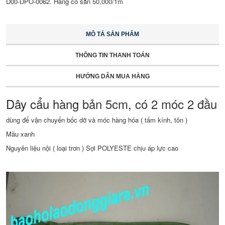
D00-DPO-0062. Hàng có sẵn 50,000/1m
MÔ TẢ SẢN PHẨM
THÔNG TIN THANH TOÁN
HƯỚNG DẪN MUA HÀNG
Dây cẩu hàng
bản 5cm, có 2 móc 2 đầu
dùng để vận chuyển bốc dỡ và móc hàng hóa ( tấm kính, tôn )
Mầu xanh
Nguyên liệu nội ( loại trơn ) Sợi POLYESTE chịu áp lực cao