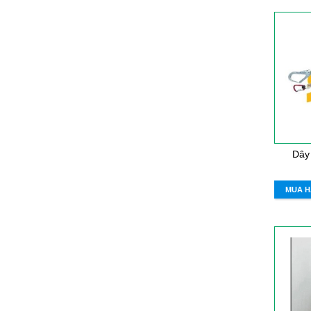
Dây
MUA 