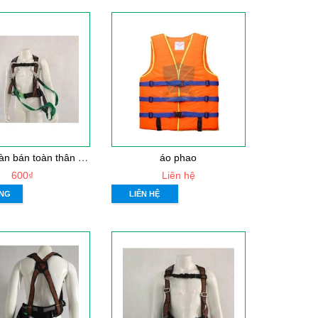
D
ây an toàn bán toàn thân Kukje
áo phao
600₫
Liên hệ
NG
LIÊN HỆ