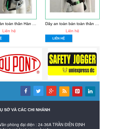
D
ây an toàn toàn thân Hàn quốc Kukje 1 móc nhôm
D
ây an toàn bán toàn thân Hàn quốc Kukje 1 móc nhôm
Liên hệ
Liên hệ
Ệ
LIÊN HỆ
Ụ SỞ VÀ CÁC CHI NHÁNH
Văn phòng đại diện : 24-36A TRẦN ĐIỀN ĐỊNH