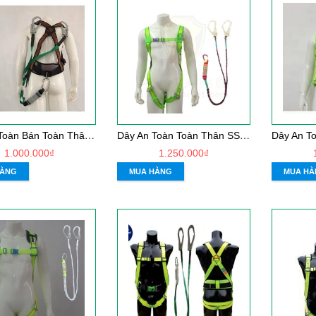
D
ây An Toàn Bán Toàn Thân Hàn Quốc Kukje 1 móc nhôm
D
ây An Toàn Toàn Thân SStop 2 móc nhôm HAJ1 -2
1.000.000₫
1.250.000₫
HÀNG
MUA HÀNG
MUA HÀ