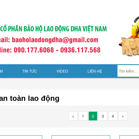
ẨM
TIN TỨC
VIDEO
LIÊN HỆ
an toàn lao động
«
1
2
3
4
»