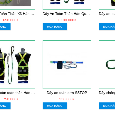
D
ây An Toàn Thân X3 Hàn Quốc
D
ây An Toàn Thân Hàn Quốc Kukje 2 móc nhôm
650.000₫
1.100.000₫
HÀNG
MUA HÀNG
MUA HÀ
D
ây an toàn toàn thân Hàn quốc Kukje 1 móc sắt
Dây an toàn đơn SSTOP
750.000₫
930.000₫
HÀNG
MUA HÀNG
MUA HÀ