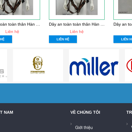
D
ây an toàn toàn thân Hàn Quốc Kukje 2 móc sắt
D
ây an toàn toàn thân Hàn Quốc kukje 2 móc nhôm
Liên hệ
Liên hệ
 HỆ
LIÊN HỆ
LIÊN H
ỆT NAM
VỀ CHÚNG TÔI
TR
Giới thiệu