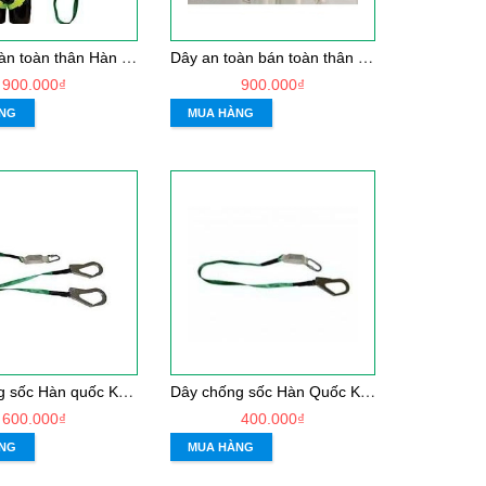
D
ây an toàn toàn thân Hàn quốc Kukje 1 móc nhôm
D
ây an toàn bán toàn thân Hàn quốc Kukje 1 móc sắt
900.000₫
900.000₫
NG
MUA HÀNG
D
ây chống sốc Hàn quốc Kukje 2 móc sắt
D
ây chống sốc Hàn Quốc Kukje 1 móc Sắt
600.000₫
400.000₫
NG
MUA HÀNG