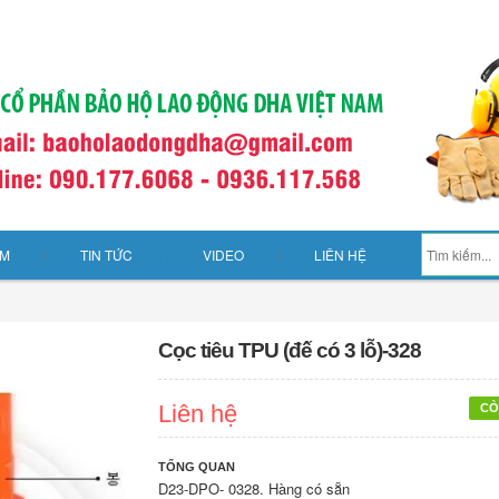
ẨM
TIN TỨC
VIDEO
LIÊN HỆ
Cọc tiêu TPU (đế có 3 lỗ)-328
Liên hệ
CÒ
TỔNG QUAN
D23-DPO- 0328. Hàng có sẵn