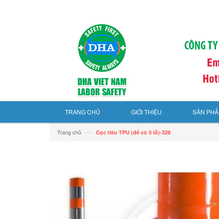
TRANG CHỦ
GIỚI THIỆU
SẢN PH
—›
Trang chủ
Cọc tiêu TPU (đế có 3 lỗ)-328