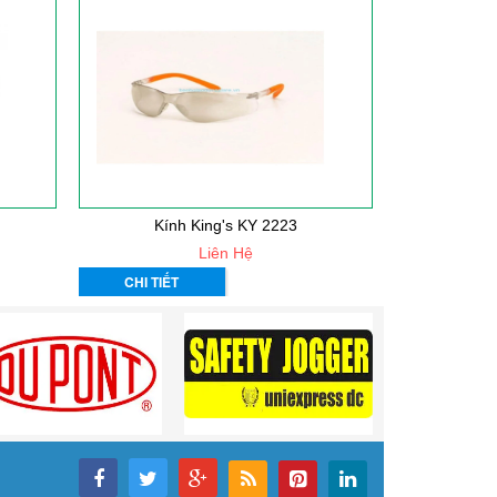
Kính King's KY 2223
Kín
Liên Hệ
CHI TIẾT
CHI TIẾT