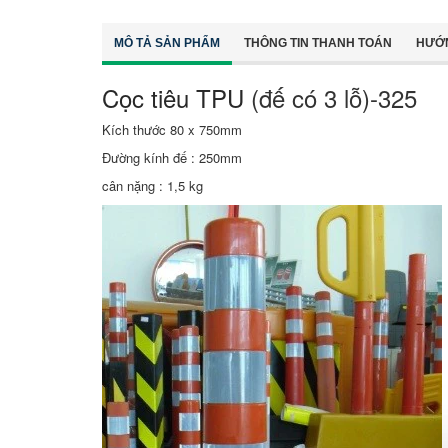
MÔ TẢ SẢN PHẨM
THÔNG TIN THANH TOÁN
HƯỚ
Cọc tiêu TPU
(đế có 3 lỗ)-325
Kích thước 80 x 750mm
Đường kính đế : 250mm
cân nặng : 1,5 kg