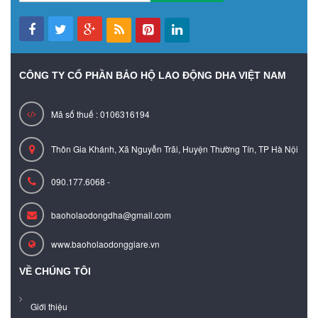
CÔNG TY CỔ PHẦN BẢO HỘ LAO ĐỘNG DHA VIỆT NAM
Mã số thuế : 0106316194
Thôn Gia Khánh, Xã Nguyễn Trãi, Huyện Thường Tín, TP Hà Nội
090.177.6068 -
baoholaodongdha@gmail.com
www.baoholaodonggiare.vn
VỀ CHÚNG TÔI
Giới thiệu