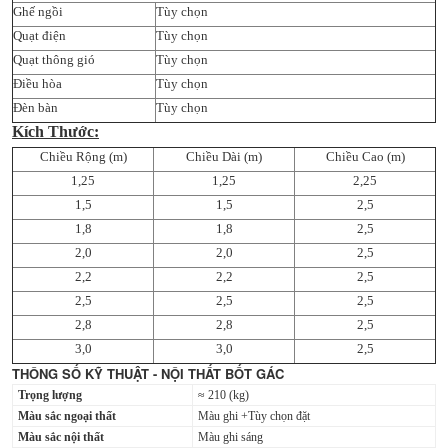
Ghế ngồi
Tùy chọn
Quạt điện
Tùy chọn
Quạt thông gió
Tùy chọn
Điều hòa
Tùy chọn
Đèn bàn
Tùy chọn
Kích Thước:
Chiều Rộng (m)
Chiều Dài (m)
Chiều Cao (m)
1,25
1,25
2,25
1,5
1,5
2,5
1,8
1,8
2,5
2,0
2,0
2,5
2,2
2,2
2,5
2,5
2,5
2,5
2,8
2,8
2,5
3,0
3,0
2,5
THÔNG SỐ KỸ THUẬT - NỘI THẤT BỐT GÁC
Trọng lượng
≈ 210 (kg)
Màu sắc ngoại thất
Màu ghi +Tùy chọn đặt
Màu sắc nội thất
Màu ghi sáng