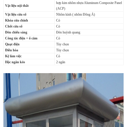
hợp kim nhôm nhựa Aluminum Composite Panel
Vật liệu nội thất
(ACP)
Vật liệu cửa sổ
Nhôm kính ( nhôm Đông Á)
Khóa cửa chính
Có
Chốt cửa sổ
Có
Đèn chiếu sáng
Đèn huỳnh quang
Công tắc điện + ổ cắm
Có
Quạt điện
Tùy chọn
Điều hòa
Tùy chọn
Kệ làm việc
Có
Hộc ngăn kéo
2 ngăn