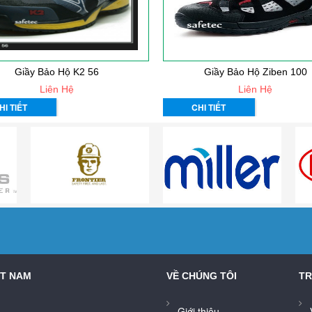
Giầy Bảo Hộ K2 56
Giầy Bảo Hộ Ziben 100
Liên Hệ
Liên Hệ
HI TIẾT
CHI TIẾT
ỆT NAM
VỀ CHÚNG TÔI
TR
Giới thiệu