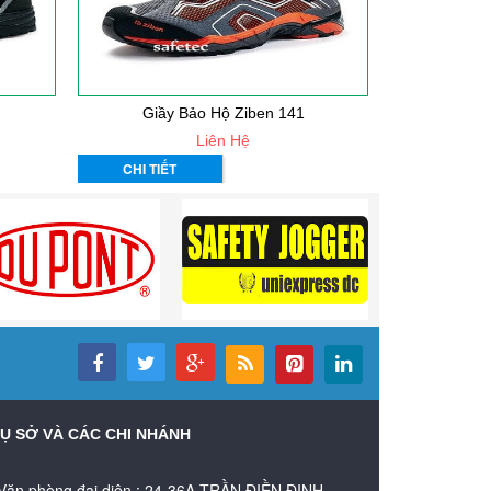
Giầy Bảo Hộ Ziben 141
Giầy
Liên Hệ
CHI TIẾT
CHI TIẾT
Ụ SỞ VÀ CÁC CHI NHÁNH
Văn phòng đại diện : 24-36A TRẦN ĐIỀN ĐỊNH