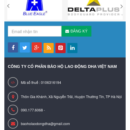
ĐĂNG KÝ
CÔNG TY CỔ PHẦN BẢO HỘ LAO ĐỘNG DHA VIỆT NAM
Mã số thuế : 0106316194
Thôn Gia Khánh, Xã Nguyễn Trãi, Huyện Thường Tín, TP Hà Nội
090.177.6068 -
baoholaodongdha@gmail.com