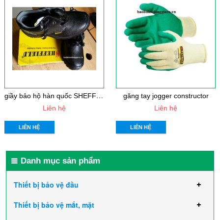
g
iầy bảo hộ hàn quốc SHEFFIELD
găng tay jogger constructor
Liên hệ
Liên hệ
LIÊN HỆ
LIÊN HỆ
Danh mục sản phẩm
Thiết bị bảo vệ đầu
Thiết bị bảo vệ mắt, mặt