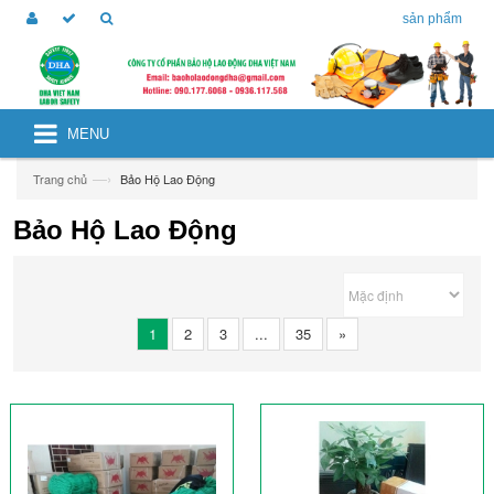
sản phẩm
MENU
—›
Trang chủ
Bảo Hộ Lao Động
Bảo Hộ Lao Động
1
2
3
...
35
»