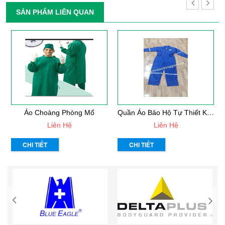
SẢN PHẨM LIÊN QUAN
Q
Uần Áo Bảo Hộ Tự Thiết Kế Mẫu 33
Áo Choàng Phòng Mổ
Liên Hệ
Liên Hệ
CHI TIẾT
CHI TIẾT