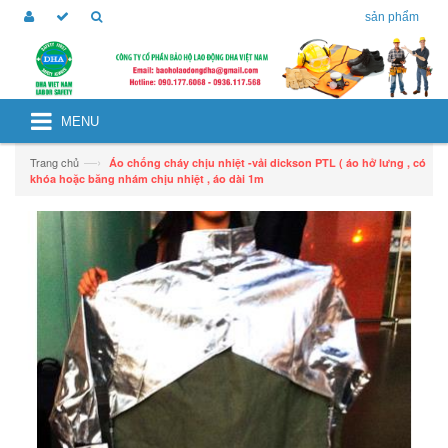
sản phẩm
MENU
—›
Trang chủ
Áo chống cháy chịu nhiệt -vải dickson PTL ( áo hở lưng , có
khóa hoặc băng nhám chịu nhiệt , áo dài 1m