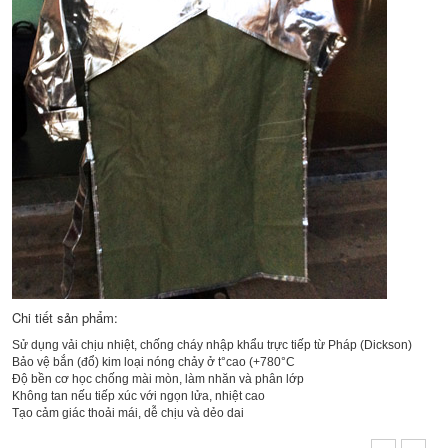
Chi tiết sản phẩm:
Sử dụng vải chịu nhiệt, chống cháy nhập khẩu trực tiếp từ Pháp (Dickson)
Bảo vệ bắn (đổ) kim loại nóng chảy ở t°cao (+780°C
Độ bền cơ học chống mài mòn, làm nhăn và phân lớp
Không tan nếu tiếp xúc với ngọn lửa, nhiệt cao
Tạo cảm giác thoải mái, dễ chịu và dẻo dai