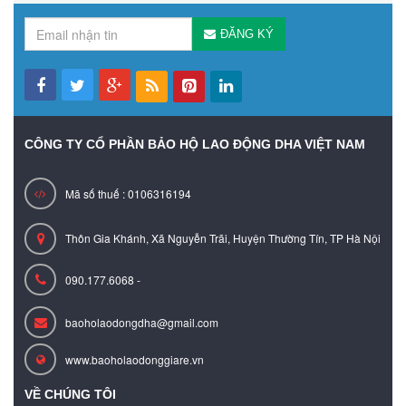
ĐĂNG KÝ
CÔNG TY CỔ PHẦN BẢO HỘ LAO ĐỘNG DHA VIỆT NAM
Mã số thuế : 0106316194
Thôn Gia Khánh, Xã Nguyễn Trãi, Huyện Thường Tín, TP Hà Nội
090.177.6068 -
baoholaodongdha@gmail.com
www.baoholaodonggiare.vn
VỀ CHÚNG TÔI